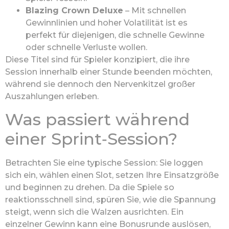
Blazing Crown Deluxe
– Mit schnellen
Gewinnlinien und hoher Volatilität ist es
perfekt für diejenigen, die schnelle Gewinne
oder schnelle Verluste wollen.
Diese Titel sind für Spieler konzipiert, die ihre
Session innerhalb einer Stunde beenden möchten,
während sie dennoch den Nervenkitzel großer
Auszahlungen erleben.
Was passiert während
einer Sprint‑Session?
Betrachten Sie eine typische Session: Sie loggen
sich ein, wählen einen Slot, setzen Ihre Einsatzgröße
und beginnen zu drehen. Da die Spiele so
reaktionsschnell sind, spüren Sie, wie die Spannung
steigt, wenn sich die Walzen ausrichten. Ein
einzelner Gewinn kann eine Bonusrunde auslösen,