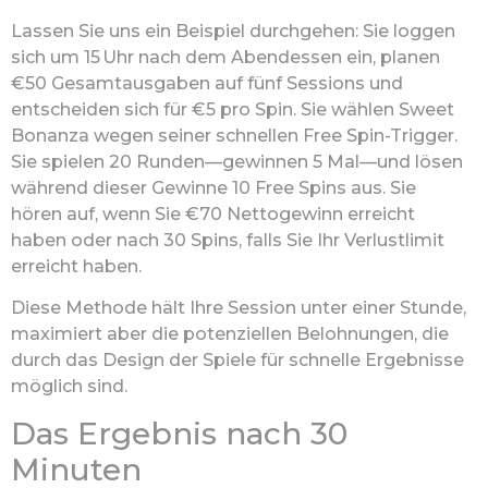
Lassen Sie uns ein Beispiel durchgehen: Sie loggen
sich um 15 Uhr nach dem Abendessen ein, planen
€50 Gesamtausgaben auf fünf Sessions und
entscheiden sich für €5 pro Spin. Sie wählen Sweet
Bonanza wegen seiner schnellen Free Spin-Trigger.
Sie spielen 20 Runden—gewinnen 5 Mal—und lösen
während dieser Gewinne 10 Free Spins aus. Sie
hören auf, wenn Sie €70 Nettogewinn erreicht
haben oder nach 30 Spins, falls Sie Ihr Verlustlimit
erreicht haben.
Diese Methode hält Ihre Session unter einer Stunde,
maximiert aber die potenziellen Belohnungen, die
durch das Design der Spiele für schnelle Ergebnisse
möglich sind.
Das Ergebnis nach 30
Minuten