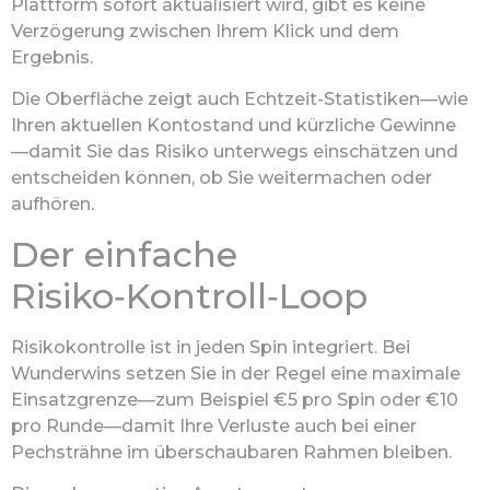
Plattform sofort aktualisiert wird, gibt es keine
Verzögerung zwischen Ihrem Klick und dem
Ergebnis.
Die Oberfläche zeigt auch Echtzeit-Statistiken—wie
Ihren aktuellen Kontostand und kürzliche Gewinne
—damit Sie das Risiko unterwegs einschätzen und
entscheiden können, ob Sie weitermachen oder
aufhören.
Der einfache
Risiko‑Kontroll‑Loop
Risiko­kontrolle ist in jeden Spin integriert. Bei
Wunderwins setzen Sie in der Regel eine maximale
Einsatzgrenze—zum Beispiel €5 pro Spin oder €10
pro Runde—damit Ihre Verluste auch bei einer
Pechsträhne im überschaubaren Rahmen bleiben.