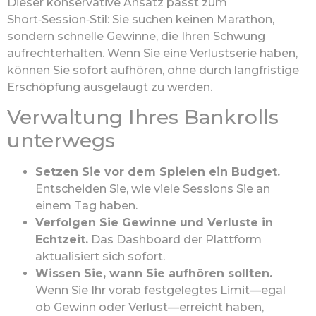
Dieser konservative Ansatz passt zum
Short‑Session‑Stil: Sie suchen keinen Marathon,
sondern schnelle Gewinne, die Ihren Schwung
aufrechterhalten. Wenn Sie eine Verlustserie haben,
können Sie sofort aufhören, ohne durch langfristige
Erschöpfung ausgelaugt zu werden.
Verwaltung Ihres Bankrolls
unterwegs
Setzen Sie vor dem Spielen ein Budget.
Entscheiden Sie, wie viele Sessions Sie an
einem Tag haben.
Verfolgen Sie Gewinne und Verluste in
Echtzeit.
Das Dashboard der Plattform
aktualisiert sich sofort.
Wissen Sie, wann Sie aufhören sollten.
Wenn Sie Ihr vorab festgelegtes Limit—egal
ob Gewinn oder Verlust—erreicht haben,