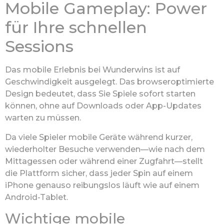
Mobile Gameplay: Power
für Ihre schnellen
Sessions
Das mobile Erlebnis bei Wunderwins ist auf
Geschwindigkeit ausgelegt. Das browseroptimierte
Design bedeutet, dass Sie Spiele sofort starten
können, ohne auf Downloads oder App-Updates
warten zu müssen.
Da viele Spieler mobile Geräte während kurzer,
wiederholter Besuche verwenden—wie nach dem
Mittagessen oder während einer Zugfahrt—stellt
die Plattform sicher, dass jeder Spin auf einem
iPhone genauso reibungslos läuft wie auf einem
Android-Tablet.
Wichtige mobile