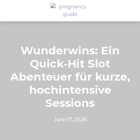
Wunderwins: Ein
Quick‑Hit Slot
Abenteuer für kurze,
hochintensive
Sessions
June 17, 2026