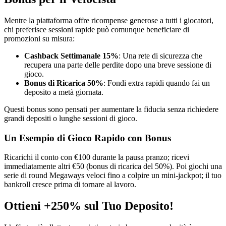
Mentre la piattaforma offre ricompense generose a tutti i giocatori,
chi preferisce sessioni rapide può comunque beneficiare di
promozioni su misura:
Cashback Settimanale 15%
: Una rete di sicurezza che
recupera una parte delle perdite dopo una breve sessione di
gioco.
Bonus di Ricarica 50%
: Fondi extra rapidi quando fai un
deposito a metà giornata.
Questi bonus sono pensati per aumentare la fiducia senza richiedere
grandi depositi o lunghe sessioni di gioco.
Un Esempio di Gioco Rapido con Bonus
Ricarichi il conto con €100 durante la pausa pranzo; ricevi
immediatamente altri €50 (bonus di ricarica del 50%). Poi giochi una
serie di round Megaways veloci fino a colpire un mini‑jackpot; il tuo
bankroll cresce prima di tornare al lavoro.
Ottieni +250% sul Tuo Deposito!