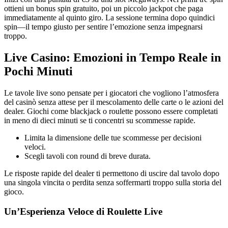
ottieni un bonus spin gratuito, poi un piccolo jackpot che paga
immediatamente al quinto giro. La sessione termina dopo quindici
spin—il tempo giusto per sentire l’emozione senza impegnarsi
troppo.
Live Casino: Emozioni in Tempo Reale in
Pochi Minuti
Le tavole live sono pensate per i giocatori che vogliono l’atmosfera
del casinò senza attese per il mescolamento delle carte o le azioni del
dealer. Giochi come blackjack o roulette possono essere completati
in meno di dieci minuti se ti concentri su scommesse rapide.
Limita la dimensione delle tue scommesse per decisioni
veloci.
Scegli tavoli con round di breve durata.
Le risposte rapide del dealer ti permettono di uscire dal tavolo dopo
una singola vincita o perdita senza soffermarti troppo sulla storia del
gioco.
Un’Esperienza Veloce di Roulette Live