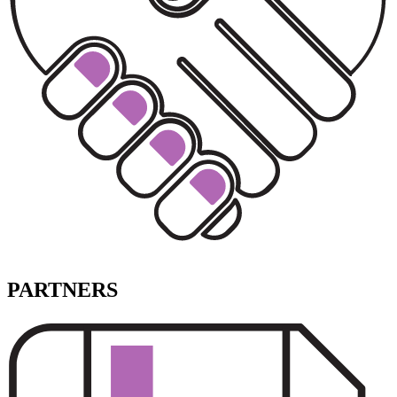
PARTNERS