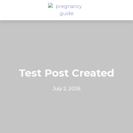
Test Post Created
July 2, 2026