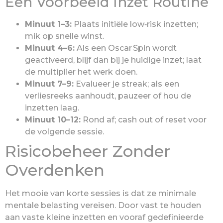
Een Voorbeeld Inzet Routine
Minuut 1–3:
Plaats initiële low‑risk inzetten;
mik op snelle winst.
Minuut 4–6:
Als een Oscar Spin wordt
geactiveerd, blijf dan bij je huidige inzet; laat
de multiplier het werk doen.
Minuut 7–9:
Evalueer je streak; als een
verliesreeks aanhoudt, pauzeer of hou de
inzetten laag.
Minuut 10–12:
Rond af; cash out of reset voor
de volgende sessie.
Risicobeheer Zonder
Overdenken
Het mooie van korte sessies is dat ze minimale
mentale belasting vereisen. Door vast te houden
aan vaste kleine inzetten en vooraf gedefinieerde