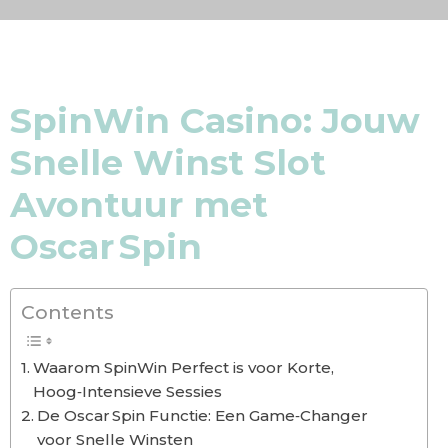
SpinWin Casino: Jouw
Snelle Winst Slot
Avontuur met
Oscar Spin
Contents
Waarom SpinWin Perfect is voor Korte,
Hoog‑Intensieve Sessies
De Oscar Spin Functie: Een Game‑Changer
voor Snelle Winsten