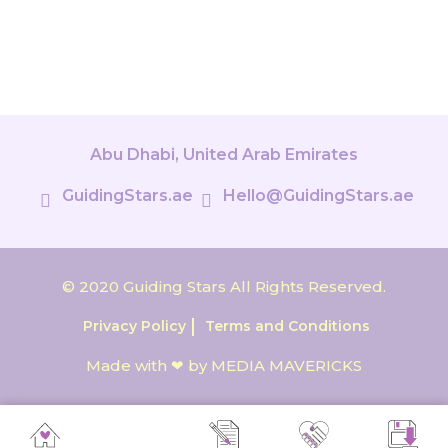
Abu Dhabi, United Arab Emirates
GuidingStars.ae
Hello@GuidingStars.ae
© 2020 Guiding Stars All Rights Reserved.
Privacy Policy
Terms and Conditions
Made with ❤ by MEDIA MAVERICKS