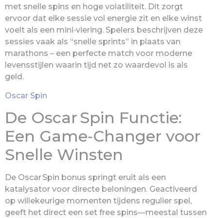
met snelle spins en hoge volatiliteit. Dit zorgt
ervoor dat elke sessie vol energie zit en elke winst
voelt als een mini‑viering. Spelers beschrijven deze
sessies vaak als “snelle sprints” in plaats van
marathons – een perfecte match voor moderne
levensstijlen waarin tijd net zo waardevol is als
geld.
Oscar Spin
De Oscar Spin Functie:
Een Game‑Changer voor
Snelle Winsten
De Oscar Spin bonus springt eruit als een
katalysator voor directe beloningen. Geactiveerd
op willekeurige momenten tijdens regulier spel,
geeft het direct een set free spins—meestal tussen