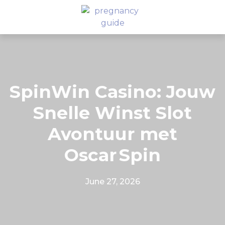
SpinWin Casino: Jouw
Snelle Winst Slot
Avontuur met
Oscar Spin
June 27, 2026