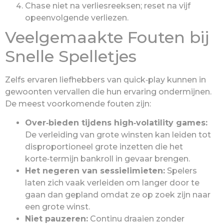
Chase niet na verliesreeksen; reset na vijf
opeenvolgende verliezen.
Veelgemaakte Fouten bij
Snelle Spelletjes
Zelfs ervaren liefhebbers van quick‑play kunnen in
gewoonten vervallen die hun ervaring ondermijnen.
De meest voorkomende fouten zijn:
Over‑bieden tijdens high‑volatility games:
De verleiding van grote winsten kan leiden tot
disproportioneel grote inzetten die het
korte‑termijn bankroll in gevaar brengen.
Het negeren van sessielimieten:
Spelers
laten zich vaak verleiden om langer door te
gaan dan gepland omdat ze op zoek zijn naar
een grote winst.
Niet pauzeren:
Continu draaien zonder