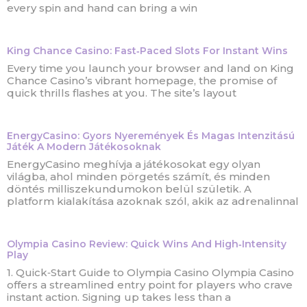
every spin and hand can bring a win
King Chance Casino: Fast‑Paced Slots For Instant Wins
Every time you launch your browser and land on King
Chance Casino’s vibrant homepage, the promise of
quick thrills flashes at you. The site’s layout
EnergyCasino: Gyors Nyeremények És Magas Intenzitású
Játék A Modern Játékosoknak
EnergyCasino meghívja a játékosokat egy olyan
világba, ahol minden pörgetés számít, és minden
döntés milliszekundumokon belül születik. A
platform kialakítása azoknak szól, akik az adrenalinnal
Olympia Casino Review: Quick Wins And High‑Intensity
Play
1. Quick‑Start Guide to Olympia Casino Olympia Casino
offers a streamlined entry point for players who crave
instant action. Signing up takes less than a