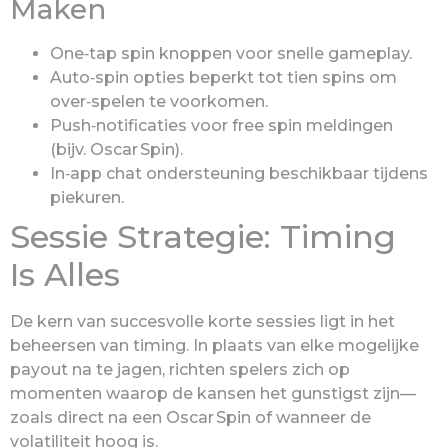
Maken
One‑tap spin knoppen voor snelle gameplay.
Auto‑spin opties beperkt tot tien spins om
over‑spelen te voorkomen.
Push‑notificaties voor free spin meldingen
(bijv. Oscar Spin).
In‑app chat ondersteuning beschikbaar tijdens
piekuren.
Sessie Strategie: Timing
Is Alles
De kern van succesvolle korte sessies ligt in het
beheersen van timing. In plaats van elke mogelijke
payout na te jagen, richten spelers zich op
momenten waarop de kansen het gunstigst zijn—
zoals direct na een Oscar Spin of wanneer de
volatiliteit hoog is.