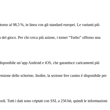
torno al 98,5 %, in linea con gli standard europei. Le varianti più
ca del gioco. Per chi cerca più azione, i tornei “Turbo” offrono una
 disponibile un’app Android e iOS, che garantisce caricamenti più
nsione dello schermo. Inoltre, la sezione live casino è disponibile per
 Tutti i dati sono criptati con SSL a 256 bit, quindi le informazioni