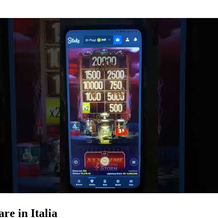
e in Italia