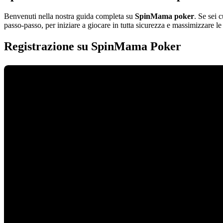
Benvenuti nella nostra guida completa su
SpinMama poker
. Se sei 
passo‑passo, per iniziare a giocare in tutta sicurezza e massimizzare le 
Registrazione su SpinMama Poker