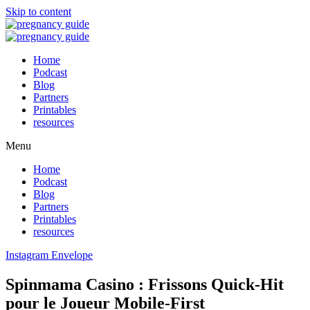
Skip to content
Home
Podcast
Blog
Partners
Printables
resources
Menu
Home
Podcast
Blog
Partners
Printables
resources
Instagram
Envelope
Spinmama Casino : Frissons Quick‑Hit
pour le Joueur Mobile‑First