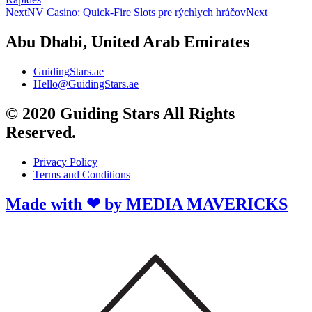
Next
NV Casino: Quick‑Fire Slots pre rýchlych hráčov
Next
Abu Dhabi, United Arab Emirates
GuidingStars.ae
Hello@GuidingStars.ae
© 2020 Guiding Stars All Rights
Reserved.
Privacy Policy
Terms and Conditions
Made with ❤ by MEDIA MAVERICKS