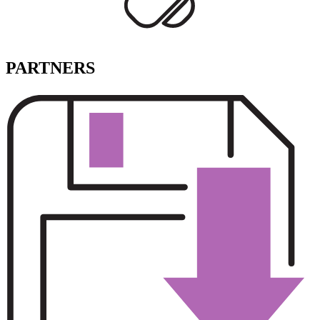
PARTNERS