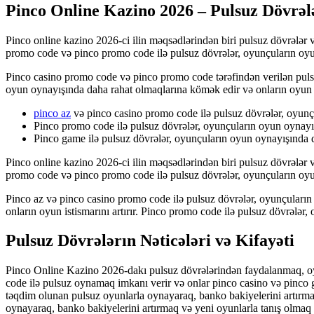
Pinco Online Kazino 2026 – Pulsuz Dövrəl
Pinco online kazino 2026-ci ilin məqsədlərindən biri pulsuz dövrələr v
promo code və pinco promo code ilə pulsuz dövrələr, oyunçuların oyu
Pinco casino promo code və pinco promo code tərəfindən verilən pulsu
oyun oynayışında daha rahat olmaqlarına kömək edir və onların oyun ist
pinco az
və pinco casino promo code ilə pulsuz dövrələr, oyunç
Pinco promo code ilə pulsuz dövrələr, oyunçuların oyun oynayışı
Pinco game ilə pulsuz dövrələr, oyunçuların oyun oynayışında da
Pinco online kazino 2026-ci ilin məqsədlərindən biri pulsuz dövrələr v
promo code və pinco promo code ilə pulsuz dövrələr, oyunçuların oyu
Pinco az və pinco casino promo code ilə pulsuz dövrələr, oyunçuları
onların oyun istismarını artırır. Pinco promo code ilə pulsuz dövrələr
Pulsuz Dövrələrın Nəticələri və Kifayəti
Pinco Online Kazino 2026-dakı pulsuz dövrələrindən faydalanmaq, oyu
code ilə pulsuz oynamaq imkanı verir və onlar pinco casino və pinco 
təqdim olunan pulsuz oyunlarla oynayaraq, banko bakiyelerini artırma
oynayaraq, banko bakiyelerini artırmaq və yeni oyunlarla tanış olmaq 