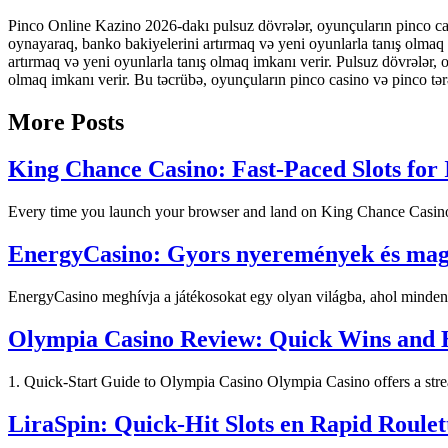
Pinco Online Kazino 2026-dakı pulsuz dövrələr, oyunçuların pinco ca
oynayaraq, banko bakiyelerini artırmaq və yeni oyunlarla tanış olmaq
artırmaq və yeni oyunlarla tanış olmaq imkanı verir. Pulsuz dövrələr,
olmaq imkanı verir. Bu təcrübə, oyunçuların pinco casino və pinco tər
More Posts
King Chance Casino: Fast‑Paced Slots for 
Every time you launch your browser and land on King Chance Casino’s 
EnergyCasino: Gyors nyeremények és maga
EnergyCasino meghívja a játékosokat egy olyan világba, ahol minden p
Olympia Casino Review: Quick Wins and H
1. Quick‑Start Guide to Olympia Casino Olympia Casino offers a stream
LiraSpin: Quick‑Hit Slots en Rapid Roulet