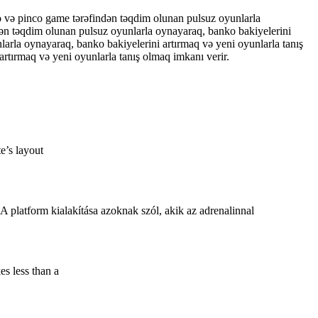
o və pinco game tərəfindən təqdim olunan pulsuz oyunlarla
ndən təqdim olunan pulsuz oyunlarla oynayaraq, banko bakiyelerini
larla oynayaraq, banko bakiyelerini artırmaq və yeni oyunlarla tanış
rtırmaq və yeni oyunlarla tanış olmaq imkanı verir.
e’s layout
 platform kialakítása azoknak szól, akik az adrenalinnal
es less than a