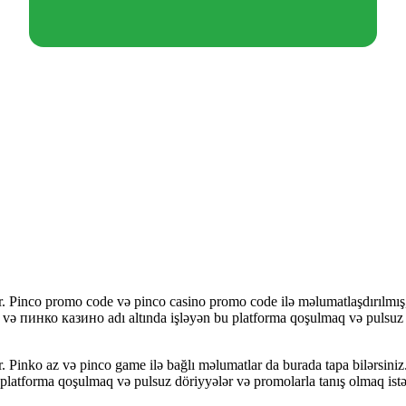
nır. Pinco promo code və pinco casino promo code ilə məlumatlaşdırılmış,
co və пинко казино adı altında işləyən bu platforma qoşulmaq və pulsuz
nır. Pinko az və pinco game ilə bağlı məlumatlar da burada tapa bilərsi
 platforma qoşulmaq və pulsuz döriyyələr və promolarla tanış olmaq ist