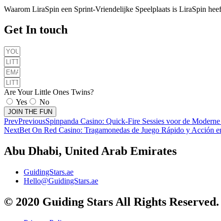
Waarom LiraSpin een Sprint‑Vriendelijke Speelplaats is LiraSpin heef
Get In touch
Are Your Little Ones Twins?
Yes
No
JOIN THE FUN
Prev
Previous
Spinpanda Casino: Quick‑Fire Sessies voor de Moderne
Next
Bet On Red Casino: Tragamonedas de Juego Rápido y Acción en
Abu Dhabi, United Arab Emirates
GuidingStars.ae
Hello@GuidingStars.ae
© 2020 Guiding Stars All Rights Reserved.