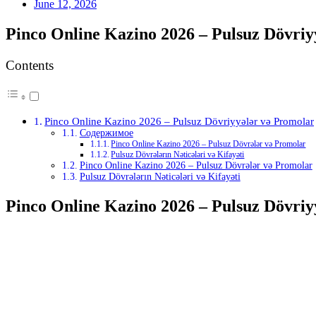
June 12, 2026
Pinco Online Kazino 2026 – Pulsuz Dövriy
Contents
Pinco Online Kazino 2026 – Pulsuz Dövriyyələr və Promolar
Содержимое
Pinco Online Kazino 2026 – Pulsuz Dövrələr və Promolar
Pulsuz Dövrələrın Nəticələri və Kifayəti
Pinco Online Kazino 2026 – Pulsuz Dövrələr və Promolar
Pulsuz Dövrələrın Nəticələri və Kifayəti
Pinco Online Kazino 2026 – Pulsuz Dövriy