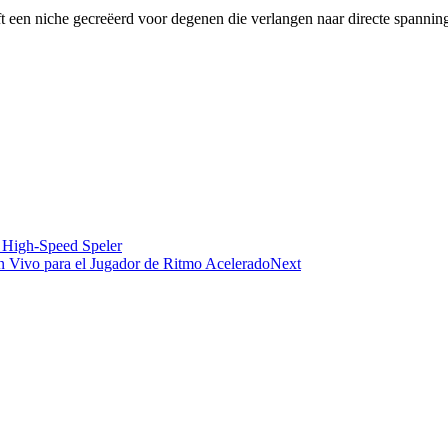
t een niche gecreëerd voor degenen die verlangen naar directe spanning
 High‑Speed Speler
 Vivo para el Jugador de Ritmo Acelerado
Next