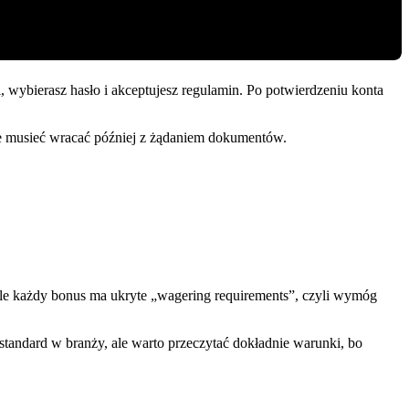
il, wybierasz hasło i akceptujesz regulamin. Po potwierdzeniu konta
ie musieć wracać później z żądaniem dokumentów.
e każdy bonus ma ukryte „wagering requirements”, czyli wymóg
tandard w branży, ale warto przeczytać dokładnie warunki, bo