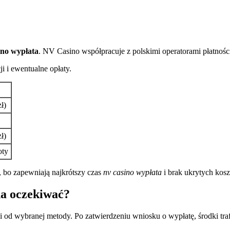
ino wypłata
. NV Casino współpracuje z polskimi operatorami płatności
i i ewentualne opłaty.
ł)
ł)
oty
 bo zapewniają najkrótszy czas
nv casino wypłata
i brak ukrytych kos
na oczekiwać?
od wybranej metody. Po zatwierdzeniu wniosku o wypłatę, środki traf