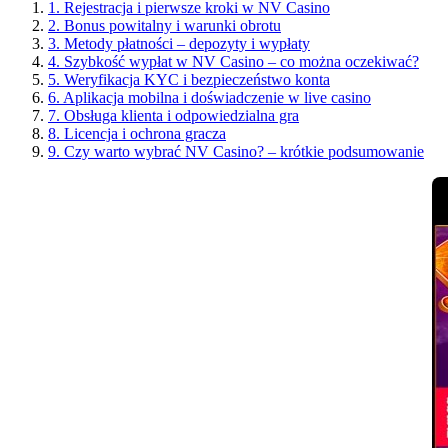
1. Rejestracja i pierwsze kroki w NV Casino
2. Bonus powitalny i warunki obrotu
3. Metody płatności – depozyty i wypłaty
4. Szybkość wypłat w NV Casino – co można oczekiwać?
5. Weryfikacja KYC i bezpieczeństwo konta
6. Aplikacja mobilna i doświadczenie w live casino
7. Obsługa klienta i odpowiedzialna gra
8. Licencja i ochrona gracza
9. Czy warto wybrać NV Casino? – krótkie podsumowanie