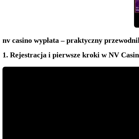
nv casino wypłata – praktyczny przewodni
1. Rejestracja i pierwsze kroki w NV Casi