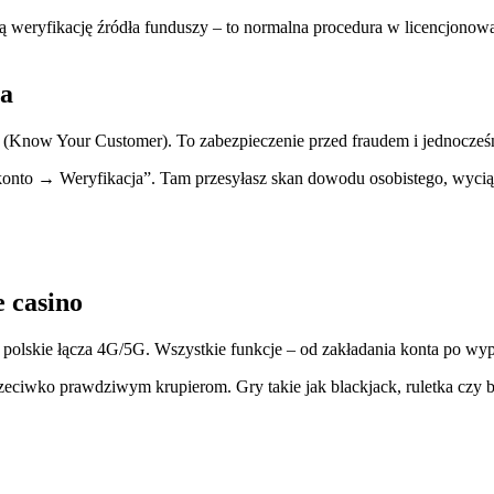
wą weryfikację źródła funduszy – to normalna procedura w licencjonow
ta
now Your Customer). To zabezpieczenie przed fraudem i jednocześni
 konto → Weryfikacja”. Tam przesyłasz skan dowodu osobistego, wyciąg
e casino
polskie łącza 4G/5G. Wszystkie funkcje – od zakładania konta po wypła
 przeciwko prawdziwym krupierom. Gry takie jak blackjack, ruletka cz