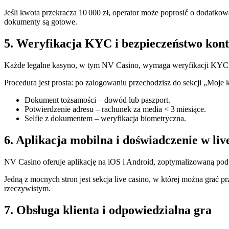
Jeśli kwota przekracza 10 000 zł, operator może poprosić o dodatko
dokumenty są gotowe.
5. Weryfikacja KYC i bezpieczeństwo kon
Każde legalne kasyno, w tym NV Casino, wymaga weryfikacji KYC (K
Procedura jest prosta: po zalogowaniu przechodzisz do sekcji „Moje
Dokument tożsamości – dowód lub paszport.
Potwierdzenie adresu – rachunek za media < 3 miesiące.
Selfie z dokumentem – weryfikacja biometryczna.
6. Aplikacja mobilna i doświadczenie w liv
NV Casino oferuje aplikację na iOS i Android, zoptymalizowaną pod 
Jedną z mocnych stron jest sekcja live casino, w której można grać
rzeczywistym.
7. Obsługa klienta i odpowiedzialna gra