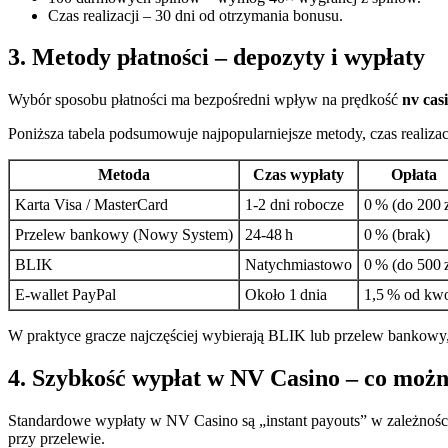
Czas realizacji – 30 dni od otrzymania bonusu.
3. Metody płatności – depozyty i wypłaty
Wybór sposobu płatności ma bezpośredni wpływ na prędkość
nv cas
Poniższa tabela podsumowuje najpopularniejsze metody, czas realizacj
Metoda
Czas wypłaty
Opłata
Karta Visa / MasterCard
1‑2 dni robocze
0 % (do 200 z
Przelew bankowy (Nowy System)
24‑48 h
0 % (brak)
BLIK
Natychmiastowo
0 % (do 500 z
E‑wallet PayPal
Około 1 dnia
1,5 % od kw
W praktyce gracze najczęściej wybierają BLIK lub przelew bankowy,
4. Szybkość wypłat w NV Casino – co moż
Standardowe wypłaty w NV Casino są „instant payouts” w zależności 
przy przelewie.