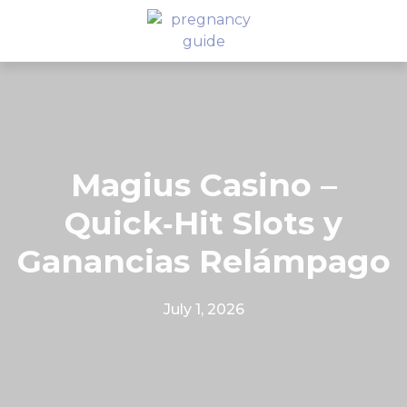
Magius Casino –
Quick‑Hit Slots y
Ganancias Relámpago
July 1, 2026