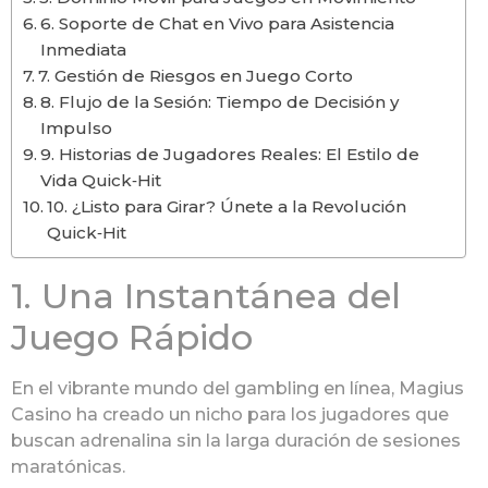
6. Soporte de Chat en Vivo para Asistencia
Inmediata
7. Gestión de Riesgos en Juego Corto
8. Flujo de la Sesión: Tiempo de Decisión y
Impulso
9. Historias de Jugadores Reales: El Estilo de
Vida Quick‑Hit
10. ¿Listo para Girar? Únete a la Revolución
Quick‑Hit
1. Una Instantánea del
Juego Rápido
En el vibrante mundo del gambling en línea, Magius
Casino ha creado un nicho para los jugadores que
buscan adrenalina sin la larga duración de sesiones
maratónicas.