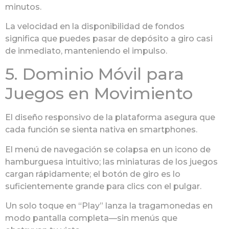
minutos.
La velocidad en la disponibilidad de fondos
significa que puedes pasar de depósito a giro casi
de inmediato, manteniendo el impulso.
5. Dominio Móvil para
Juegos en Movimiento
El diseño responsivo de la plataforma asegura que
cada función se sienta nativa en smartphones.
El menú de navegación se colapsa en un icono de
hamburguesa intuitivo; las miniaturas de los juegos
cargan rápidamente; el botón de giro es lo
suficientemente grande para clics con el pulgar.
Un solo toque en “Play” lanza la tragamonedas en
modo pantalla completa—sin menús que