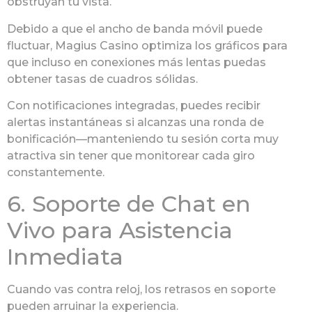
obstruyan tu vista.
Debido a que el ancho de banda móvil puede
fluctuar, Magius Casino optimiza los gráficos para
que incluso en conexiones más lentas puedas
obtener tasas de cuadros sólidas.
Con notificaciones integradas, puedes recibir
alertas instantáneas si alcanzas una ronda de
bonificación—manteniendo tu sesión corta muy
atractiva sin tener que monitorear cada giro
constantemente.
6. Soporte de Chat en
Vivo para Asistencia
Inmediata
Cuando vas contra reloj, los retrasos en soporte
pueden arruinar la experiencia.