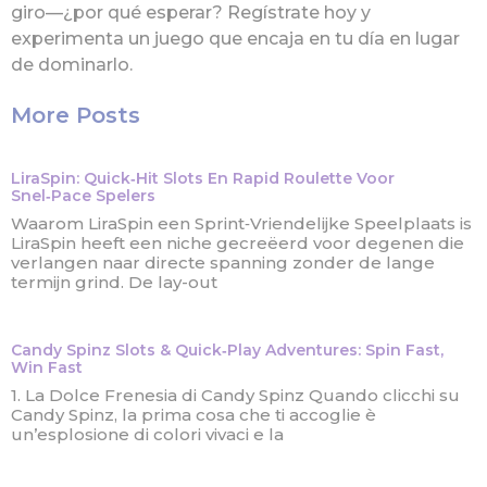
giro—¿por qué esperar? Regístrate hoy y
experimenta un juego que encaja en tu día en lugar
de dominarlo.
More Posts
LiraSpin: Quick‑Hit Slots En Rapid Roulette Voor
Snel‑Pace Spelers
Waarom LiraSpin een Sprint‑Vriendelijke Speelplaats is
LiraSpin heeft een niche gecreëerd voor degenen die
verlangen naar directe spanning zonder de lange
termijn grind. De lay-out
Candy Spinz Slots & Quick‑Play Adventures: Spin Fast,
Win Fast
1. La Dolce Frenesia di Candy Spinz Quando clicchi su
Candy Spinz, la prima cosa che ti accoglie è
un’esplosione di colori vivaci e la