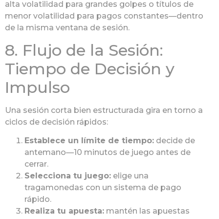
alta volatilidad para grandes golpes o títulos de
menor volatilidad para pagos constantes—dentro
de la misma ventana de sesión.
8. Flujo de la Sesión:
Tiempo de Decisión y
Impulso
Una sesión corta bien estructurada gira en torno a
ciclos de decisión rápidos:
Establece un límite de tiempo:
decide de
antemano—10 minutos de juego antes de
cerrar.
Selecciona tu juego:
elige una
tragamonedas con un sistema de pago
rápido.
Realiza tu apuesta:
mantén las apuestas