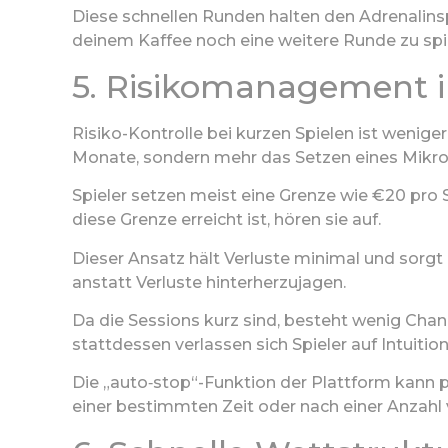
Diese schnellen Runden halten den Adrenalinsp
deinem Kaffee noch eine weitere Runde zu spi
5. Risikomanagement i
Risiko-Kontrolle bei kurzen Spielen ist weniger
Monate, sondern mehr das Setzen eines Mikro
Spieler setzen meist eine Grenze wie €20 pro
diese Grenze erreicht ist, hören sie auf.
Dieser Ansatz hält Verluste minimal und sorgt 
anstatt Verluste hinterherzujagen.
Da die Sessions kurz sind, besteht wenig Chan
stattdessen verlassen sich Spieler auf Intuiti
Die „auto‑stop“-Funktion der Plattform kann pra
einer bestimmten Zeit oder nach einer Anzahl vo