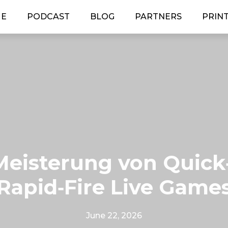
E
PODCAST
BLOG
PARTNERS
PRIN
eisterung von Quick‑
Rapid‑Fire Live Game
June 22, 2026