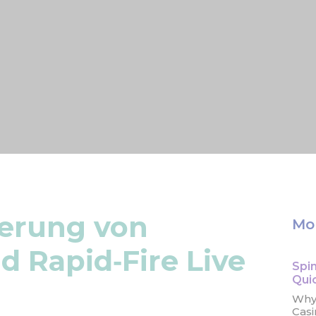
erung von
Mo
d Rapid‑Fire Live
Spi
Qui
Why 
Casi