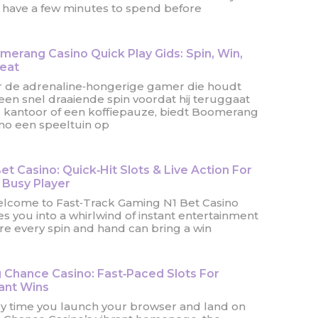
 have a few minutes to spend before
merang Casino Quick Play Gids: Spin, Win,
eat
 de adrenaline‑hongerige gamer die houdt
een snel draaiende spin voordat hij teruggaat
 kantoor of een koffiepauze, biedt Boomerang
no een speeltuin op
et Casino: Quick‑Hit Slots & Live Action For
 Busy Player
elcome to Fast‑Track Gaming N1 Bet Casino
tes you into a whirlwind of instant entertainment
e every spin and hand can bring a win
g Chance Casino: Fast‑Paced Slots For
tant Wins
y time you launch your browser and land on