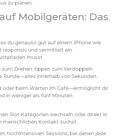
us zu planen.
auf Mobilgeräten: Das
ass du genauso gut auf einem iPhone wie
t responsiv und vermittelt ein
unterladen musst.
pen zum Drehen, tippen zum Verdoppeln
ere Runde—alles innerhalb von Sekunden.
t oder beim Warten im Café—ermöglicht dir
nd in weniger als fünf Minuten
chen Slot‑Kategorien wechseln oder direkt in
en menschlichen Kontakt suchst.
zen, hochintensiven Sessions, bei denen jede