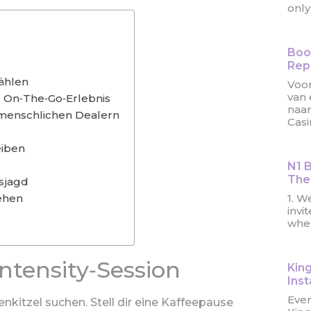
only
Boo
Rep
wählen
Voor
van 
s On‑The‑Go‑Erlebnis
naar
t menschlichen Dealern
Casi
eiben
N1 B
The
isjagd
tehen
1. W
invi
wher
Intensity‑Session
Kin
Ins
Ever
enkitzel suchen. Stell dir eine Kaffeepause