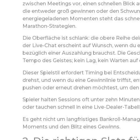
zwischen Meetings vor, einen schnellen Blick 
die entweder groß gewinnen oder den Schwung
energiegeladenen Momenten steht das schnell
Marathon-Strategien.
Die Oberfläche ist schlank: die obere Reihe dei
der Live-Chat erscheint auf Wunsch, wenn du e
bezüglich einer Auszahlung brauchst. Die Ges
Tempo des Geistes; kein Lag, kein Warten auf 
Dieser Spielstil erfordert Timing bei Entscheid
drehst, und wenn du eine Gewinnlinie triffst, 
pushen oder erneut drehen möchtest, um den A
Spieler halten Sessions oft unter zehn Minut
oder tauchen schnell in eine Live-Dealer-Tab
Es geht nicht um langfristiges Bankroll-Man
Moments und den Blitz eines Gewinns.