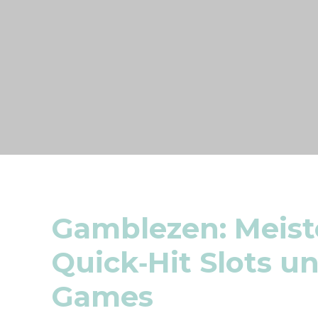
Gamblezen: Meist
Quick‑Hit Slots un
Games