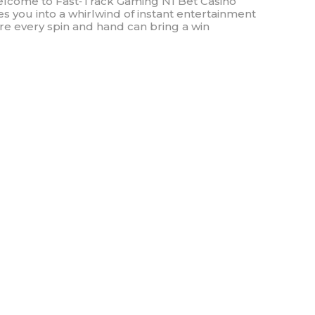
elcome to Fast‑Track Gaming N1 Bet Casino
tes you into a whirlwind of instant entertainment
e every spin and hand can bring a win