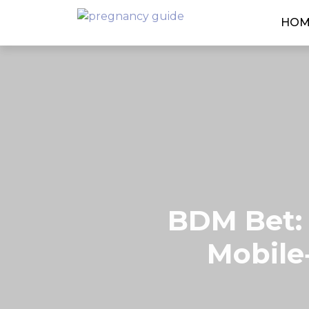
HOM
BDM Bet: 
Mobile