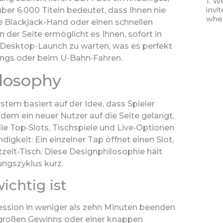
1. W
invi
ber 6.000 Titeln bedeutet, dass Ihnen nie
wher
ze Blackjack-Hand oder einen schnellen
 der Seite ermöglicht es Ihnen, sofort in
n Desktop-Launch zu warten, was es perfekt
ings oder beim U-Bahn‑Fahren.
ilosophy
tem basiert auf der Idee, dass Spieler
dem ein neuer Nutzer auf die Seite gelangt,
ie Top‑Slots, Tischspiele und Live‑Optionen
digkeit: Ein einzelner Tap öffnet einen Slot,
htzeit‑Tisch. Diese Designphilosophie hält
ngszyklus kurz.
chtig ist
Session in weniger als zehn Minuten beenden
großen Gewinns oder einer knappen