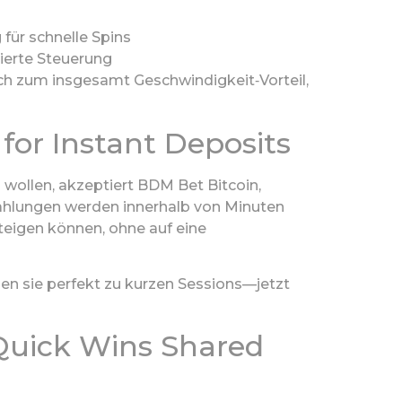
 für schnelle Spins
ierte Steuerung
eich zum insgesamt Geschwindigkeit‑Vorteil,
for Instant Deposits
wollen, akzeptiert BDM Bet Bitcoin,
hlungen werden innerhalb von Minuten
steigen können, ohne auf eine
en sie perfekt zu kurzen Sessions—jetzt
– Quick Wins Shared