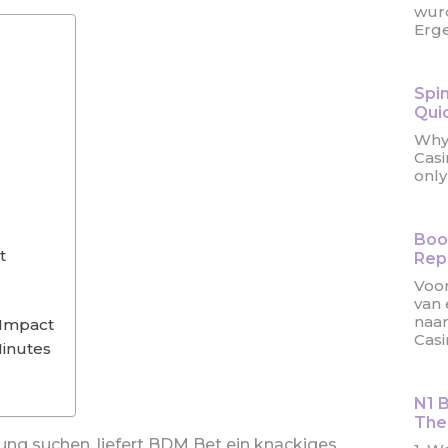
wurd
Erge
Spi
Qui
Why 
Casi
only
Boo
t
Rep
Voor
van 
naar
 Impact
Casi
Minutes
N1 B
The
ng suchen, liefert BDM Bet ein knackiges,