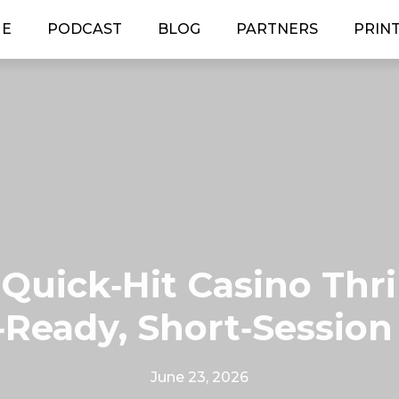
E
PODCAST
BLOG
PARTNERS
PRIN
Quick‑Hit Casino Thril
‑Ready, Short‑Session 
June 23, 2026