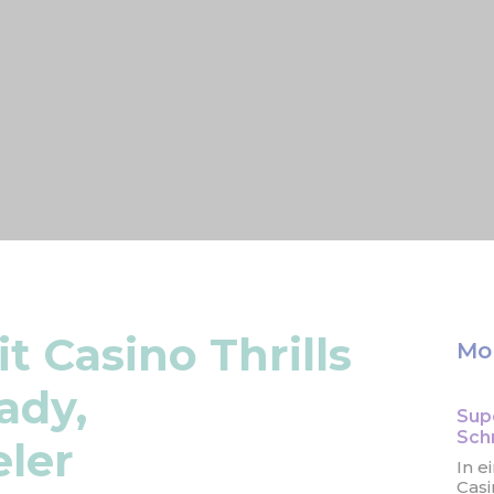
t Casino Thrills
Mo
ady,
Sup
Sch
eler
In e
Casi