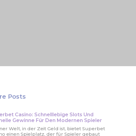
re Posts
erbet Casino: Schnelllebige Slots Und
nelle Gewinne Für Den Modernen Spieler
iner Welt, in der Zeit Geld ist, bietet Superbet
no einen Spielplatz, der für Spieler gebaut