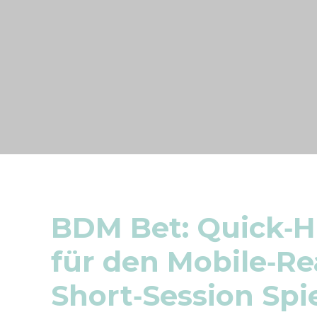
BDM Bet: Quick‑Hi
für den Mobile‑Re
Short‑Session Spi