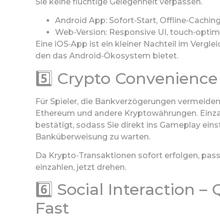
Sie keine flüchtige Gelegenheit verpassen.
Android App: Sofort‑Start, Offline‑Caching
Web‑Version: Responsive UI, touch‑optim
Eine iOS‑App ist ein kleiner Nachteil im Vergl
den das Android‑Ökosystem bietet.
5️⃣ Crypto Convenience 
Für Spieler, die Bankverzögerungen vermeiden 
Ethereum und andere Kryptowährungen. Einza
bestätigt, sodass Sie direkt ins Gameplay ein
Banküberweisung zu warten.
Da Krypto‑Transaktionen sofort erfolgen, pass
einzahlen, jetzt drehen.
6️⃣ Social Interaction 
Fast